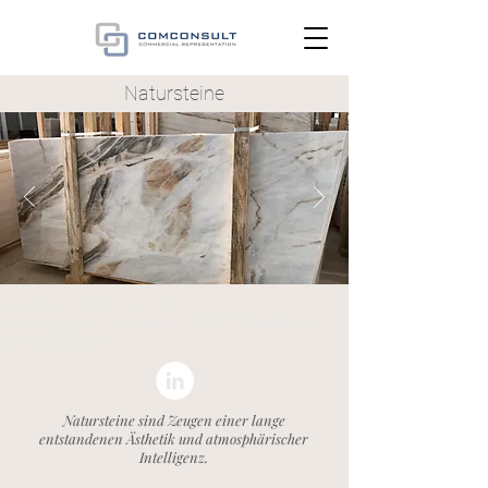
Natursteine
ComConsult GmbH, Ulrich Nill,
ulrich.nill@comconsultcr.de
, Tel.
+49 7071 26628
, Mobil
+49 151 14900808
Natursteine sind Zeugen einer lange
entstandenen Ästhetik und atmosphärischer
Intelligenz.